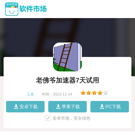
老佛爷加速器7天试用
工具
|
时间：2023-11-14
|
安卓下载
苹果下载
PC下载
安卓市场，安全绿色