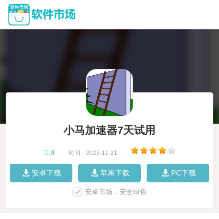
小马加速器7天试用
工具
|
时间：2023-11-21
|
安卓下载
苹果下载
PC下载
安卓市场，安全绿色